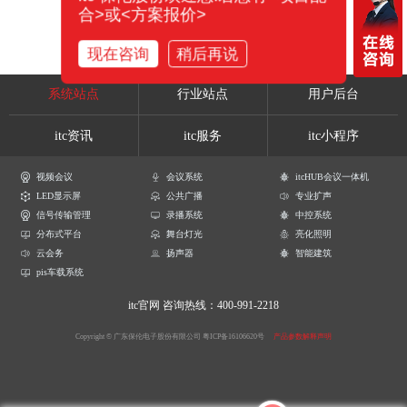
合>或<方案报价>
现在咨询
稍后再说
系统站点
行业站点
用户后台
itc资讯
itc服务
itc小程序
视频会议
会议系统
itcHUB会议一体机
LED显示屏
公共广播
专业扩声
信号传输管理
录播系统
中控系统
分布式平台
舞台灯光
亮化照明
云会务
扬声器
智能建筑
pis车载系统
itc官网
咨询热线：400-991-2218
Copyright © 广东保伦电子股份有限公司
粤ICP备16106620号
产品参数解释声明