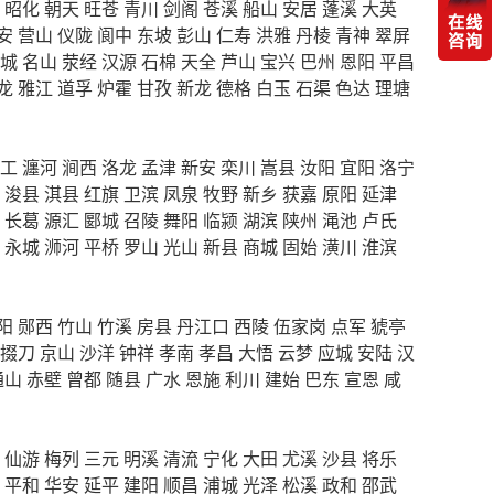
昭化
朝天
旺苍
青川
剑阁
苍溪
船山
安居
蓬溪
大英
安
营山
仪陇
阆中
东坡
彭山
仁寿
洪雅
丹棱
青神
翠屏
城
名山
荥经
汉源
石棉
天全
芦山
宝兴
巴州
恩阳
平昌
龙
雅江
道孚
炉霍
甘孜
新龙
德格
白玉
石渠
色达
理塘
工
瀍河
涧西
洛龙
孟津
新安
栾川
嵩县
汝阳
宜阳
洛宁
浚县
淇县
红旗
卫滨
凤泉
牧野
新乡
获嘉
原阳
延津
长葛
源汇
郾城
召陵
舞阳
临颍
湖滨
陕州
渑池
卢氏
永城
浉河
平桥
罗山
光山
新县
商城
固始
潢川
淮滨
阳
郧西
竹山
竹溪
房县
丹江口
西陵
伍家岗
点军
猇亭
掇刀
京山
沙洋
钟祥
孝南
孝昌
大悟
云梦
应城
安陆
汉
通山
赤壁
曾都
随县
广水
恩施
利川
建始
巴东
宣恩
咸
仙游
梅列
三元
明溪
清流
宁化
大田
尤溪
沙县
将乐
平和
华安
延平
建阳
顺昌
浦城
光泽
松溪
政和
邵武