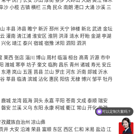
阜沙
小榄
古镇
横栏
三角
民众
南朗
港口
大涌
沙溪
三
山
丰县
沛县
睢宁
新沂
邳州
天宁
钟楼
新北
武进
金坛
云
灌南
清江浦
淮安区
淮阴
洪泽
涟水
盱眙
金湖
亭湖
兴化
靖江
泰兴
宿城
宿豫
沭阳
泗阳
泗洪
度
莱西
张店
淄川
博山
周村
临淄
桓台
高青
沂源
市中
阳
潍城
寒亭
坊子
奎文
临朐
昌乐
青州
诸城
寿光
安丘
东港
岚山
五莲
莒县
兰山
罗庄
河东
沂南
郯城
沂水
谷
莘县
临清
滨城
沾化
惠民
阳信
无棣
博兴
邹平
牡丹
鹿城
龙湾
瓯海
洞头
永嘉
平阳
苍南
文成
泰顺
瑞安
磐安
兰溪
义乌
东阳
永康
柯城
衢江
常山
开化
龙游
可以定制方案吗？
你们电话多少
甘孜藏族自治州
凉山彝
贡井
大安
沿滩
荣县
富顺
东区
西区
仁和
米易
盐边
江