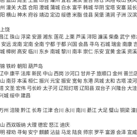
州
潼关
大荔
合阳
澄城
蒲城
白水
富平
韩城
华阴
宝塔
安塞
延长
阳
横山
神木
府谷
靖边
定边
绥德
米脂
佳县
吴堡
清涧
子洲
汉滨
上饶
昌江
珠山
浮梁
安源
湘东
莲花
上栗
芦溪
浔阳
濂溪
柴桑
武宁
修
安远
龙南
定南
全南
宁都
于都
兴国
会昌
寻乌
石城
瑞金
南康
城
樟树
高安
临川
东乡
南城
黎川
南丰
崇仁
乐安
宜黄
金溪
资溪
锦
铁岭
朝阳
葫芦岛
辽中
康平
法库
新民
中山
西岗
沙河口
甘井子
旅顺口
金州
普兰
山
南芬
本溪
桓仁
振兴
元宝
振安
宽甸
东港
凤城
太和
古塔
凌河
塔
文圣
宏伟
弓长岭
太子河
辽阳灯塔
辽阳县
双台子
兴隆台
大洼
兴城
绥中
建昌
万州
涪陵
黔江
长寿
江津
合川
永川
南川
綦江
大足
璧山
铜梁
潼
山
西双版纳
大理
德宏
怒江
迪庆
明
禄劝
寻甸
安宁
麒麟
沾益
马龙
陆良
师宗
罗平
富源
会泽
宣威