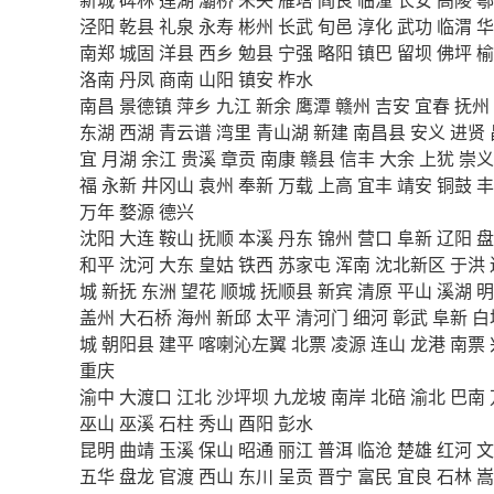
泾阳
乾县
礼泉
永寿
彬州
长武
旬邑
淳化
武功
临渭
华
南郑
城固
洋县
西乡
勉县
宁强
略阳
镇巴
留坝
佛坪
榆
洛南
丹凤
商南
山阳
镇安
柞水
南昌
景德镇
萍乡
九江
新余
鹰潭
赣州
吉安
宜春
抚州
东湖
西湖
青云谱
湾里
青山湖
新建
南昌县
安义
进贤
宜
月湖
余江
贵溪
章贡
南康
赣县
信丰
大余
上犹
崇义
福
永新
井冈山
袁州
奉新
万载
上高
宜丰
靖安
铜鼓
丰
万年
婺源
德兴
沈阳
大连
鞍山
抚顺
本溪
丹东
锦州
营口
阜新
辽阳
盘
和平
沈河
大东
皇姑
铁西
苏家屯
浑南
沈北新区
于洪
城
新抚
东洲
望花
顺城
抚顺县
新宾
清原
平山
溪湖
明
盖州
大石桥
海州
新邱
太平
清河门
细河
彰武
阜新
白
城
朝阳县
建平
喀喇沁左翼
北票
凌源
连山
龙港
南票
重庆
渝中
大渡口
江北
沙坪坝
九龙坡
南岸
北碚
渝北
巴南
巫山
巫溪
石柱
秀山
酉阳
彭水
昆明
曲靖
玉溪
保山
昭通
丽江
普洱
临沧
楚雄
红河
文
五华
盘龙
官渡
西山
东川
呈贡
晋宁
富民
宜良
石林
嵩