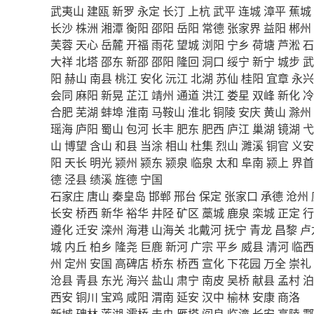
武夷山
建瓯
新罗
永定
长汀
上杭
武平
连城
漳平
蕉城
长沙
株洲
湘潭
衡阳
邵阳
岳阳
常德
张家界
益阳
郴州
芙蓉
天心
岳麓
开福
雨花
望城
浏阳
宁乡
荷塘
芦淞
石
大祥
北塔
邵东
新邵
邵阳
隆回
洞口
绥宁
新宁
城步
武
阳
赫山
南县
桃江
安化
沅江
北湖
苏仙
桂阳
宜章
永兴
会同
麻阳
新晃
芷江
靖州
通道
洪江
娄星
双峰
新化
冷
合肥
芜湖
蚌埠
淮南
马鞍山
淮北
铜陵
安庆
黄山
滁州
瑶海
庐阳
蜀山
包河
长丰
肥东
肥西
庐江
巢湖
镜湖
弋
山
博望
含山
和县
当涂
相山
杜集
烈山
濉溪
铜官
义安
阳
天长
明光
颍州
颍东
颍泉
临泉
太和
阜南
颍上
界首
德
泾县
绩溪
旌德
宁国
石家庄
唐山
秦皇岛
邯郸
邢台
保定
张家口
承德
沧州
长安
桥西
新华
裕华
井陉
矿区
藁城
鹿泉
栾城
正定
行
遵化
迁安
滦州
海港
山海关
北戴河
抚宁
青龙
昌黎
卢
城
内丘
柏乡
隆尧
巨鹿
新河
广宗
平乡
威县
清河
临西
州
定州
安国
高碑店
桥东
桥西
宣化
下花园
万全
崇礼
沧县
青县
东光
海兴
盐山
肃宁
南皮
吴桥
献县
孟村
泊
西安
铜川
宝鸡
咸阳
渭南
延安
汉中
榆林
安康
商洛
新城
碑林
莲湖
灞桥
未央
雁塔
阎良
临潼
长安
高陵
鄠