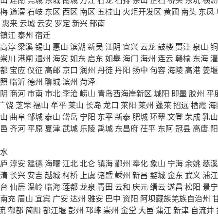
梅
道滘
石岐
东区
西区
南区
五桂山
火炬开发区
黄圃
南头
东凤
惠来
云城
云安
罗定
新兴
郁南
镇江
泰州
宿迁
高淳
梁溪
锡山
惠山
滨湖
新吴
江阴
宜兴
云龙
鼓楼
贾汪
泉山
铜
崇川
港闸
通州
海安
如东
启东
如皋
海门
海州
连云
赣榆
东海
灌
都
宝应
仪征
高邮
京口
润州
丹徒
丹阳
扬中
句容
海陵
高港
姜堰
照
临沂
德州
聊城
滨州
菏泽
阴
商河
市南
市北
李沧
崂山
青岛西海岸新区
城阳
即墨
胶州
平
广饶
芝罘
福山
牟平
莱山
长岛
龙口
莱阳
莱州
蓬莱
招远
栖霞
海
山
曲阜
邹城
泰山
岱岳
宁阳
东平
新泰
肥城
环翠
文登
荣成
乳山
邑
齐河
平原
夏津
武城
乐陵
禹城
东昌府
茌平
东阿
冠县
高唐
阳
水
庐
淳安
建德
海曙
江北
北仑
镇海
鄞州
奉化
象山
宁海
余姚
慈溪
清
长兴
安吉
越城
柯桥
上虞
诸暨
嵊州
新昌
婺城
金东
武义
浦江
台
仙居
温岭
临海
莲都
龙泉
青田
云和
庆元
缙云
遂昌
松阳
景宁
南充
眉山
宜宾
广安
达州
雅安
巴中
资阳
阿坝藏族羌族自治州
流
郫都
简阳
都江堰
彭州
邛崃
崇州
金堂
大邑
蒲江
新津
自流井