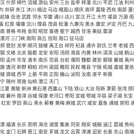
汉
什邡
绵竹
涪城
游仙
安州
三台
盐亭
梓潼
北川
平武
江油
利州
为
井研
夹江
沐川
峨边
马边
峨眉山
顺庆
高坪
嘉陵
西充
南部
蓬
前锋
岳池
武胜
邻水
华蓥
通川
达川
宣汉
开江
大竹
渠县
万源
雨
盖
红原
壤塘
汶川
理县
茂县
松潘
九寨沟
黑水
康定
泸定
丹巴
九
南
普格
布拖
金阳
昭觉
喜德
冕宁
越西
甘洛
美姑
雷波
漯河
三门峡
南阳
商丘
信阳
周口
驻马店
郑
登封
龙亭
顺河
鼓楼
禹王台
祥符
杞县
通许
尉氏
兰考
老城
西
钢
文峰
北关
殷都
龙安
安阳
汤阴
滑县
内黄
林州
淇滨
山城
鹤山
阳
孟州
华龙
清丰
南乐
范县
台前
濮阳
魏都
建安
鄢陵
襄城
禹州
旗
唐河
新野
桐柏
邓州
梁园
睢阳
民权
睢县
宁陵
柘城
虞城
夏邑
城
驿城
西平
上蔡
平舆
正阳
确山
泌阳
汝南
遂平
新蔡
宁
随州
恩施
仙桃
潜江
天门
江夏
黄陂
新洲
黄石港
西塞山
下陆
铁山
大冶
阳新
茅箭
张湾
郧
城
襄州
南漳
谷城
保康
老河口
枣阳
宜城
鄂城
华容
梁子湖
东宝
红安
罗田
英山
浠水
蕲春
黄梅
麻城
武穴
咸安
嘉鱼
通城
崇阳
潭
福清
长乐
思明
海沧
湖里
集美
同安
翔安
城厢
涵江
荔城
秀屿
化
金门
石狮
晋江
南安
芗城
龙文
云霄
漳浦
诏安
长泰
东山
南靖