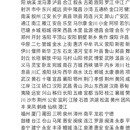
阳
纳溪
龙马潭
泸县
合江
叙永
古蔺
旌阳
罗江
中江
广
射洪
市中
东兴
威远
资中
隆昌
沙湾
五通桥
金口河
犍
南溪
叙州
江安
长宁
高县
珙县
筠连
兴文
屏山
广安区
通江
南江
雁江
安岳
乐至
马尔康
金川
小金
阿坝
若尔
巴塘
乡城
稻城
得荣
西昌
木里
盐源
德昌
会理
会东
宁
郑州
开封
洛阳
平顶山
安阳
鹤壁
新乡
焦作
濮阳
许昌
中原
二七
管城
金水
上街
惠济
中牟
巩义
荥阳
新密
新
伊川
偃师
新华
卫东
石龙
湛河
宝丰
叶县
鲁山
郏县
舞
封丘
长垣
解放
中站
马村
山阳
修武
博爱
武陟
温县
沁
义马
灵宝
卧龙
宛城
南召
方城
西峡
镇平
内乡
淅川
社
息县
川汇
淮阳
扶沟
西华
商水
沈丘
郸城
太康
鹿邑
项
武汉
黄石
十堰
宜昌
襄阳
鄂州
荆门
孝感
荆州
黄冈
咸
江岸
江汉
硚口
汉阳
武昌
青山
洪山
东西湖
汉南
蔡甸
夷陵
远安
兴山
秭归
长阳
五峰
宜都
当阳
枝江
襄城
樊
川
沙市
荆州
公安
监利
江陵
石首
洪湖
松滋
黄州
团风
丰
来凤
鹤峰
仙桃
潜江
福州
厦门
莆田
三明
泉州
漳州
南平
龙岩
宁德
鼓楼
台江
仓山
马尾
晋安
闽侯
连江
罗源
闽清
永泰
平
泰宁
建宁
永安
丰泽
鲤城
洛江
泉港
惠安
安溪
永春
德