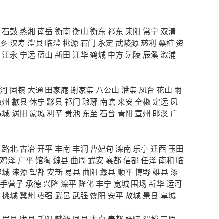
石鼓
蒸湘
南岳
衡南
衡山
衡东
祁东
耒阳
常宁
双清
乡
汉寿
澧县
临澧
桃源
石门
永定
武陵源
慈利
桑植
资
江永
宁远
蓝山
新田
江华
鹤城
中方
沅陵
辰溪
溆浦
河
固镇
大通
田家庵
谢家集
八公山
潘集
凤台
花山
雨
徽州
歙县
休宁
黟县
祁门
琅琊
南谯
来安
全椒
定远
凤
谯城
涡阳
蒙城
利辛
贵池
东至
石台
青阳
宣州
郎溪
广
路北
古冶
开平
丰南
丰润
曹妃甸
滦南
乐亭
迁西
玉田
鸡泽
广平
馆陶
魏县
曲周
武安
襄都
信都
任泽
南和
临
容城
涞源
望都
安新
易县
曲阳
蠡县
顺平
博野
雄县
涿
手营子
承德
兴隆
滦平
隆化
丰宁
宽城
围场
新华
运河
桃城
冀州
枣强
武邑
武强
饶阳
安平
故城
景县
阜城
眉县
陇县
千阳
麟游
凤县
太白
秦都
杨陵
渭城
三原