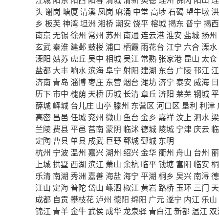
头
谢岗
塘厦
清溪
凤岗
麻涌
中堂
高埗
石碣
望牛墩
洪
乡
板芙
神湾
坦洲
湘桥
潮安
饶平
榕城
揭东
普宁
揭西
南京
无锡
徐州
常州
苏州
南通
连云港
淮安
盐城
扬州
玄武
秦淮
建邺
鼓楼
浦口
栖霞
雨花台
江宁
六合
溧水
溧阳
姑苏
虎丘
吴中
相城
吴江
常熟
张家港
昆山
太仓
盐都
大丰
响水
滨海
阜宁
射阳
建湖
东台
广陵
邗江
江
济南
青岛
淄博
枣庄
东营
烟台
潍坊
济宁
泰安
威海
日
历下
市中
槐荫
天桥
历城
长清
章丘
济阳
莱芜
钢城
平
薛城
峄城
台儿庄
山亭
滕州
东营区
河口区
垦利
利津
高密
昌邑
任城
兖州
微山
鱼台
金乡
嘉祥
汶上
泗水
梁
兰陵
费县
平邑
莒南
蒙阴
临沭
德城
陵城
宁津
庆云
临
定陶
曹县
单县
成武
巨野
郓城
鄄城
东明
杭州
宁波
温州
嘉兴
湖州
绍兴
金华
衢州
舟山
台州
丽
上城
拱墅
西湖
滨江
萧山
余杭
临平
钱塘
富阳
临安
桐
乐清
南湖
秀洲
嘉善
海盐
海宁
平湖
桐乡
吴兴
南浔
德
江山
定海
普陀
岱山
嵊泗
椒江
黄岩
路桥
玉环
三门
天
成都
自贡
攀枝花
泸州
德阳
绵阳
广元
遂宁
内江
乐山
锦江
青羊
金牛
武侯
成华
龙泉驿
青白江
新都
温江
双