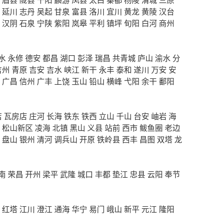
延川
志丹
吴起
甘泉
富县
洛川
宜川
黄龙
黄陵
汉台
汉阴
石泉
宁陕
紫阳
岚皋
平利
镇坪
旬阳
白河
商州
水
永修
德安
都昌
湖口
彭泽
瑞昌
共青城
庐山
渝水
分
吉州
青原
吉安
吉水
峡江
新干
永丰
泰和
遂川
万安
安
广昌
信州
广丰
上饶
玉山
铅山
横峰
弋阳
余干
鄱阳
店
瓦房店
庄河
长海
铁东
铁西
立山
千山
台安
岫岩
海
松山新区
凌海
北镇
黑山
义县
站前
西市
鲅鱼圈
老边
盘山
银州
清河
调兵山
开原
铁岭县
西丰
昌图
双塔
龙
南
荣昌
开州
梁平
武隆
城口
丰都
垫江
忠县
云阳
奉节
红塔
江川
澄江
通海
华宁
易门
峨山
新平
元江
隆阳