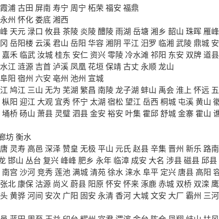
霞浦
古田
屏南
寿宁
周宁
柘荣
福安
福鼎
永州
怀化
娄底
湘西
峰
天元
渌口
攸县
茶陵
炎陵
醴陵
雨湖
岳塘
湘乡
韶山
珠晖
雁峰
冈
岳阳楼
云溪
君山
岳阳
华容
湘阴
平江
汨罗
临湘
武陵
鼎城
安
嘉禾
临武
汝城
桂东
安仁
资兴
零陵
冷水滩
祁阳
东安
双牌
道县
水江
涟源
吉首
泸溪
凤凰
花垣
保靖
古丈
永顺
龙山
阜阳
宿州
六安
亳州
池州
宣城
江
鸠江
三山
无为
芜湖
繁昌
南陵
龙子湖
蚌山
禹会
淮上
怀远
五
枞阳
迎江
大观
宜秀
怀宁
太湖
宿松
望江
岳西
桐城
屯溪
黄山
埇桥
砀山
萧县
灵璧
泗县
金安
裕安
叶集
霍邱
舒城
金寨
霍山
廊坊
衡水
唐
灵寿
高邑
深泽
赞皇
无极
平山
元氏
赵县
辛集
晋州
新乐
路南
龙
邯山
丛台
复兴
峰峰
肥乡
永年
临漳
成安
大名
涉县
磁县
邱县
南宫
沙河
竞秀
莲池
满城
清苑
徐水
涞水
阜平
定兴
唐县
高阳
张北
康保
沽源
尚义
蔚县
阳原
怀安
怀来
涿鹿
赤城
双桥
双滦
鹰
头
黄骅
河间
安次
广阳
固安
永清
香河
大城
文安
大厂
霸州
三河
邑
蓝田
周至
王益
印台
耀州
宜君
渭滨
金台
陈仓
凤翔
岐山
扶风