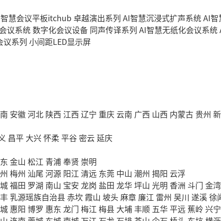
I智慧会议平板itchub
卓越演出系列
AI智慧沉浸式扩声系统
AI
字会议系统
数字化会议设备
同声传译系列
AI智慧无纸化会议系统
会议系列
小间距LED显示屏
南
安徽
河北
陕西
江西
辽宁
重庆
云南
广西
山西
内蒙古
贵州
新
义
昌平
大兴
怀柔
平谷
密云
延庆
东
金山
松江
青浦
奉贤
崇明
州
梅州
汕尾
河源
阳江
清远
东莞
中山
潮州
揭阳
云浮
城
福田
罗湖
南山
宝安
龙岗
盐田
龙华
坪山
光明
香洲
斗门
金湾
丰
乳源瑶族自治县
赤坎
霞山
坡头
麻章
廉江
雷州
吴川
遂溪
徐
城
惠阳
博罗
惠东
龙门
梅江
梅县
大埔
丰顺
五华
平远
蕉岭
兴宁
山
连南
莞城
东城
南城
万江
石龙
石排
茶山
企石
桥头
东坑
横沥