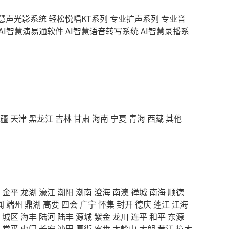
智慧声光影系统
轻松悦唱KT系列
专业扩声系列
专业音
AI智慧演易通软件
AI智慧语音转写系统
AI智慧录播系
疆
天津
黑龙江
吉林
甘肃
海南
宁夏
青海
西藏
其他
金平
龙湖
濠江
潮阳
潮南
澄海
南澳
禅城
南海
顺德
闻
端州
鼎湖
高要
四会
广宁
怀集
封开
德庆
蓬江
江海
城区
海丰
陆河
陆丰
源城
紫金
龙川
连平
和平
东源
常平
虎门
长安
沙田
厚街
寮步
大岭山
大朗
黄江
樟木