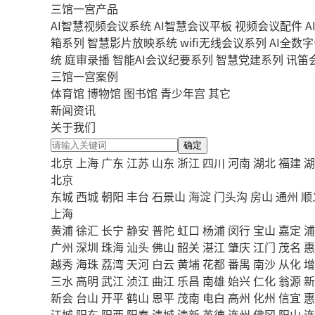
三馆一宫产品
AI智慧视频会议系统
AI智慧会议平板
视频会议配件
A
箱系列
智慧影片放映系统
wifi无线会议系列
AI全数
统
庭审录播
智能AI会议纪要系列
智慧党建系列
讯笛
三馆一宫案例
体育馆
博物馆
图书馆
青少年宫
其它
新闻资讯
关于我们
确定
北京
上海
广东
江苏
山东
浙江
四川
河南
湖北
福建
湖
北京
东城
西城
朝阳
丰台
石景山
海淀
门头沟
房山
通州
顺
上海
黄浦
徐汇
长宁
静安
普陀
虹口
杨浦
闵行
宝山
嘉定
浦
广州
深圳
珠海
汕头
佛山
韶关
湛江
肇庆
江门
茂名
惠
越秀
海珠
荔湾
天河
白云
黄埔
花都
番禺
南沙
从化
增
三水
高明
武江
浈江
曲江
乐昌
南雄
始兴
仁化
翁源
新
新会
台山
开平
鹤山
恩平
茂南
电白
高州
化州
信宜
惠
江城
阳东
阳西
阳春
清城
清新
英德
连州
佛冈
阳山
连