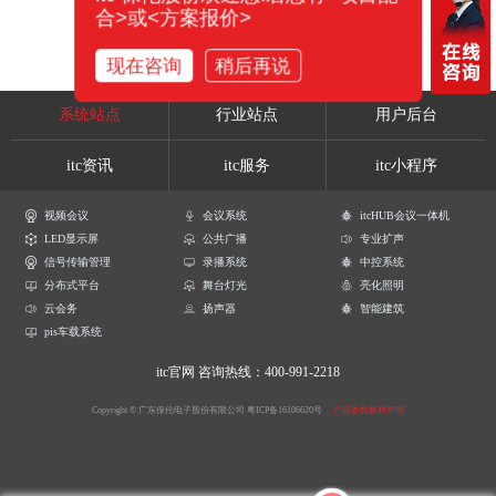
合>或<方案报价>
现在咨询
稍后再说
系统站点
行业站点
用户后台
itc资讯
itc服务
itc小程序
视频会议
会议系统
itcHUB会议一体机
LED显示屏
公共广播
专业扩声
信号传输管理
录播系统
中控系统
分布式平台
舞台灯光
亮化照明
云会务
扬声器
智能建筑
pis车载系统
itc官网
咨询热线：400-991-2218
Copyright © 广东保伦电子股份有限公司
粤ICP备16106620号
产品参数解释声明