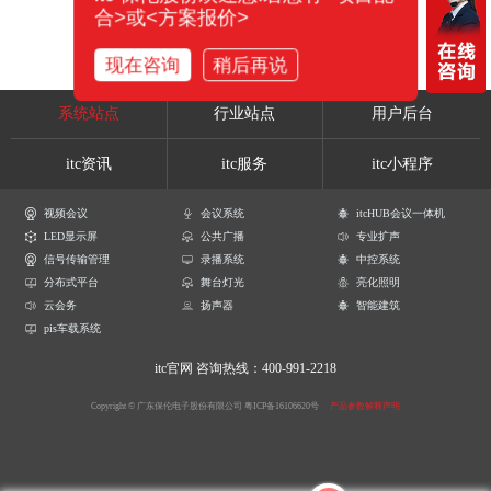
合>或<方案报价>
现在咨询
稍后再说
系统站点
行业站点
用户后台
itc资讯
itc服务
itc小程序
视频会议
会议系统
itcHUB会议一体机
LED显示屏
公共广播
专业扩声
信号传输管理
录播系统
中控系统
分布式平台
舞台灯光
亮化照明
云会务
扬声器
智能建筑
pis车载系统
itc官网
咨询热线：400-991-2218
Copyright © 广东保伦电子股份有限公司
粤ICP备16106620号
产品参数解释声明