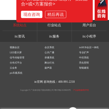
合>或<方案报价>
现在咨询
稍后再说
系统站点
行业站点
用户后台
itc资讯
itc服务
itc小程序
视频会议
会议系统
itcHUB会议一体机
LED显示屏
公共广播
专业扩声
信号传输管理
录播系统
中控系统
分布式平台
舞台灯光
亮化照明
云会务
扬声器
智能建筑
pis车载系统
itc官网
咨询热线：400-991-2218
Copyright © 广东保伦电子股份有限公司
粤ICP备16106620号
产品参数解释声明