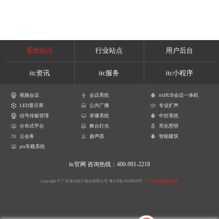
系统站点
行业站点
用户后台
itc资讯
itc服务
itc小程序
视频会议
会议系统
itcHUB会议一体机
LED显示屏
公共广播
专业扩声
信号传输管理
录播系统
中控系统
分布式平台
舞台灯光
亮化照明
云会务
扬声器
智能建筑
pis车载系统
itc官网
咨询热线：400-991-2218
Copyright © 广东保伦电子股份有限公司
粤ICP备16106620号
产品参数解释声明