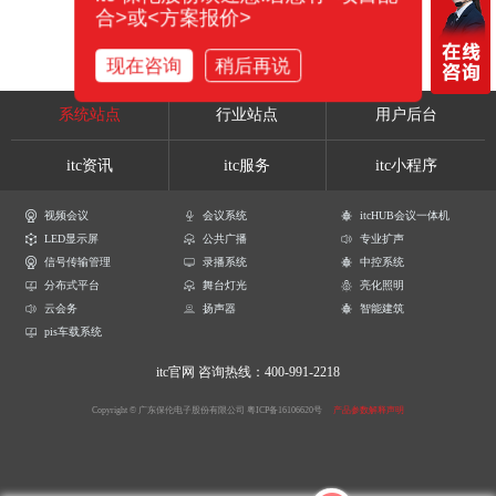
合>或<方案报价>
现在咨询
稍后再说
系统站点
行业站点
用户后台
itc资讯
itc服务
itc小程序
视频会议
会议系统
itcHUB会议一体机
LED显示屏
公共广播
专业扩声
信号传输管理
录播系统
中控系统
分布式平台
舞台灯光
亮化照明
云会务
扬声器
智能建筑
pis车载系统
itc官网
咨询热线：400-991-2218
Copyright © 广东保伦电子股份有限公司
粤ICP备16106620号
产品参数解释声明