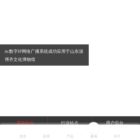
itc数字IP网络广播系统成功应用于山东淄
博齐文化博物馆
系统站点
行业站点
用户后台
首页
应用
产品
案例
关于
itc资讯
itc服务
itc小程序