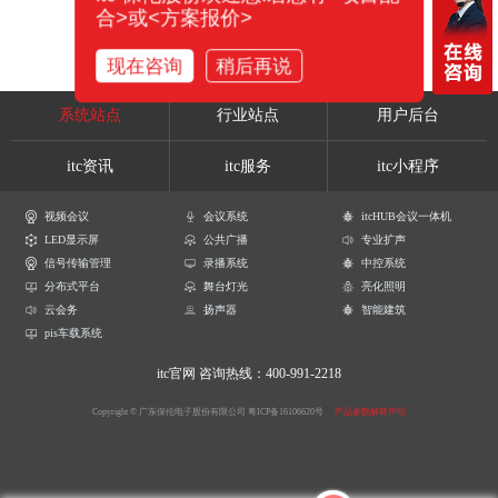
合>或<方案报价>
现在咨询
稍后再说
系统站点
行业站点
用户后台
itc资讯
itc服务
itc小程序
视频会议
会议系统
itcHUB会议一体机
LED显示屏
公共广播
专业扩声
信号传输管理
录播系统
中控系统
分布式平台
舞台灯光
亮化照明
云会务
扬声器
智能建筑
pis车载系统
itc官网
咨询热线：400-991-2218
Copyright © 广东保伦电子股份有限公司
粤ICP备16106620号
产品参数解释声明