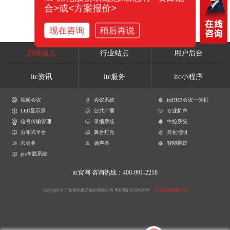
合>或<方案报价>
现在咨询
稍后再说
系统站点
行业站点
用户后台
itc资讯
itc服务
itc小程序
视频会议
会议系统
itcHUB会议一体机
LED显示屏
公共广播
专业扩声
信号传输管理
录播系统
中控系统
分布式平台
舞台灯光
亮化照明
云会务
扬声器
智能建筑
pis车载系统
itc官网
咨询热线：400-991-2218
Copyright © 广东保伦电子股份有限公司
粤ICP备16106620号
产品参数解释声明