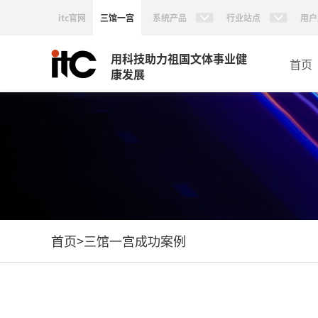
itc官网
三馆一宫
系统产品
行业站点
用户
用科技助力祖国文体事业健
首页
康发展
首页
>
三馆一宫成功案例