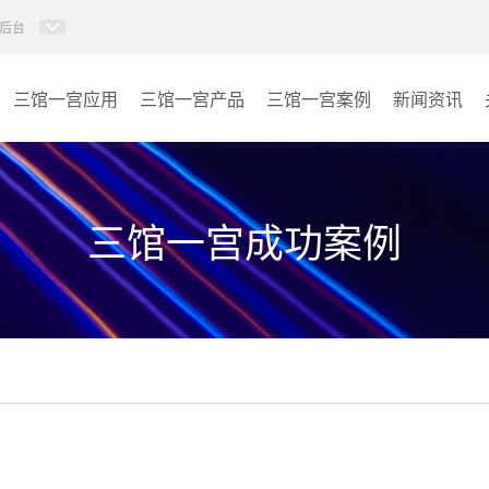
后台
三馆一宫应用
三馆一宫产品
三馆一宫案例
新闻资讯
AI智慧视频会议系统
体育馆
AI智慧会议平板
博物馆
三馆一宫成功案例
视频会议配件
图书馆
AI智慧会议平板itchub
青少年宫
卓越演出系列
其它
AI智慧沉浸式扩声系统
AI智慧声光影系统