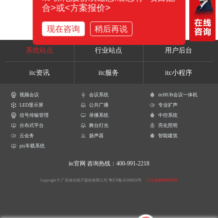
合>或<方案报价>
现在咨询
稍后再说
系统站点
行业站点
用户后台
itc资讯
itc服务
itc小程序
视频会议
会议系统
itcHUB会议一体机
LED显示屏
公共广播
专业扩声
信号传输管理
录播系统
中控系统
分布式平台
舞台灯光
亮化照明
云会务
扬声器
智能建筑
pis车载系统
itc官网
咨询热线：400-991-2218
Copyright © 广东保伦电子股份有限公司
粤ICP备16106620号
产品参数解释声明