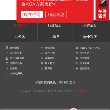
合>或<方案报价>
现在咨询
稍后再说
系统站点
行业站点
用户后台
itc资讯
itc服务
itc小程序
视频会议
会议系统
itcHUB会议一体机
LED显示屏
公共广播
专业扩声
信号传输管理
录播系统
中控系统
分布式平台
舞台灯光
亮化照明
云会务
扬声器
智能建筑
pis车载系统
itc官网
咨询热线：400-991-2218
Copyright © 广东保伦电子股份有限公司
粤ICP备16106620号
产品参数解释声明