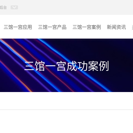
后台
三馆一宫应用
三馆一宫产品
三馆一宫案例
新闻资讯
AI智慧视频会议系统
体育馆
AI智慧会议平板
博物馆
三馆一宫成功案例
视频会议配件
图书馆
AI智慧会议平板itchub
青少年宫
卓越演出系列
其它
AI智慧沉浸式扩声系统
AI智慧声光影系统