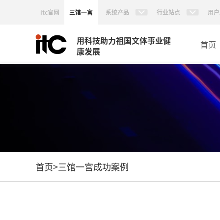
itc官网
三馆一宫
系统产品
行业站点
用户
用科技助力祖国文体事业健
首页
康发展
首页
>
三馆一宫成功案例