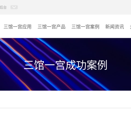
后台
三馆一宫应用
三馆一宫产品
三馆一宫案例
新闻资讯
AI智慧视频会议系统
体育馆
AI智慧会议平板
博物馆
三馆一宫成功案例
视频会议配件
图书馆
AI智慧会议平板itchub
青少年宫
卓越演出系列
其它
AI智慧沉浸式扩声系统
AI智慧声光影系统