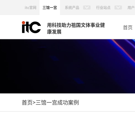
itc官网
三馆一宫
系统产品
行业站点
用户
用科技助力祖国文体事业健
首页
康发展
首页
>
三馆一宫成功案例