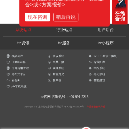
合>或<方案报价>
现在咨询
稍后再说
系统站点
行业站点
用户后台
itc资讯
itc服务
itc小程序
视频会议
会议系统
itcHUB会议一体机
LED显示屏
公共广播
专业扩声
信号传输管理
录播系统
中控系统
分布式平台
舞台灯光
亮化照明
云会务
扬声器
智能建筑
pis车载系统
itc官网
咨询热线：400-991-2218
Copyright © 广东保伦电子股份有限公司
粤ICP备16106620号
产品参数解释声明