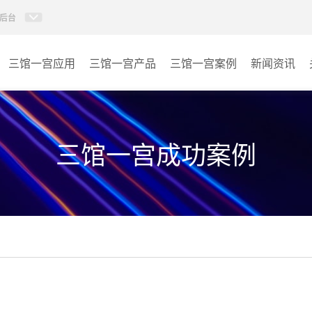
后台
三馆一宫应用
三馆一宫产品
三馆一宫案例
新闻资讯
AI智慧视频会议系统
体育馆
AI智慧会议平板
博物馆
三馆一宫成功案例
视频会议配件
图书馆
AI智慧会议平板itchub
青少年宫
卓越演出系列
其它
AI智慧沉浸式扩声系统
AI智慧声光影系统