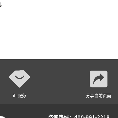
果
轻松悦唱KT系列
专业扩声系列
专业音箱系列
智慧影片放映系统
wifi无线会议系列
AI全数字会议系统
数字化会议设备
itc服务
分享当前页面
同声传译系列
AI智慧无纸化会议系统
咨询热线：400-991-2218