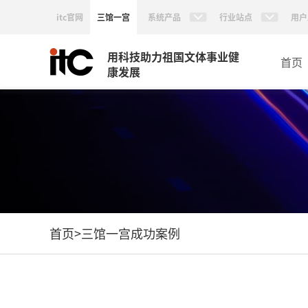
itc官网
三馆一宫
系统产品
行业站点
用户
用科技助力祖国文体事业健
首页
康发展
首页
>
三馆一宫成功案例