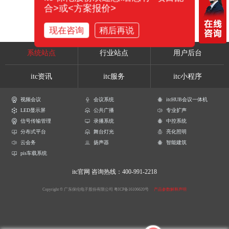
合>或<方案报价>
现在咨询
稍后再说
系统站点
行业站点
用户后台
itc资讯
itc服务
itc小程序
视频会议
会议系统
itcHUB会议一体机
LED显示屏
公共广播
专业扩声
信号传输管理
录播系统
中控系统
分布式平台
舞台灯光
亮化照明
云会务
扬声器
智能建筑
pis车载系统
itc官网
咨询热线：400-991-2218
Copyright © 广东保伦电子股份有限公司
粤ICP备16106620号
产品参数解释声明