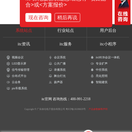
合>或<方案报价>
现在咨询
稍后再说
系统站点
行业站点
用户后台
itc资讯
itc服务
itc小程序
视频会议
会议系统
itcHUB会议一体机
LED显示屏
公共广播
专业扩声
信号传输管理
录播系统
中控系统
分布式平台
舞台灯光
亮化照明
云会务
扬声器
智能建筑
pis车载系统
itc官网
咨询热线：400-991-2218
Copyright © 广东保伦电子股份有限公司
粤ICP备16106620号
产品参数解释声明