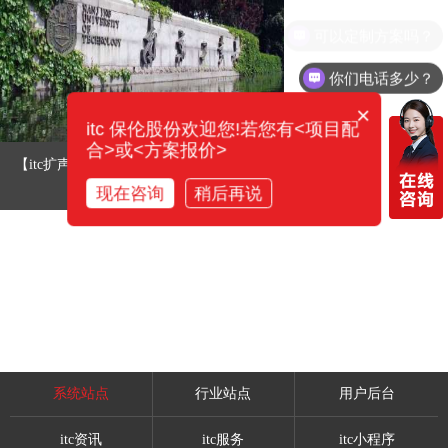
可以定制方案吗？
你们电话多少？
×
itc 保伦股份欢迎您!若您有<项目配
合>或<方案报价>
【itc扩声案例】 南京工业大学图书馆
现在咨询
稍后再说
系统站点
行业站点
用户后台
itc资讯
itc服务
itc小程序