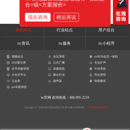
合>或<方案报价>
现在咨询
稍后再说
系统站点
行业站点
用户后台
itc资讯
itc服务
itc小程序
视频会议
会议系统
itcHUB会议一体机
LED显示屏
公共广播
专业扩声
信号传输管理
录播系统
中控系统
分布式平台
舞台灯光
亮化照明
云会务
扬声器
智能建筑
pis车载系统
itc官网
咨询热线：400-991-2218
Copyright © 广东保伦电子股份有限公司
粤ICP备16106620号
产品参数解释声明