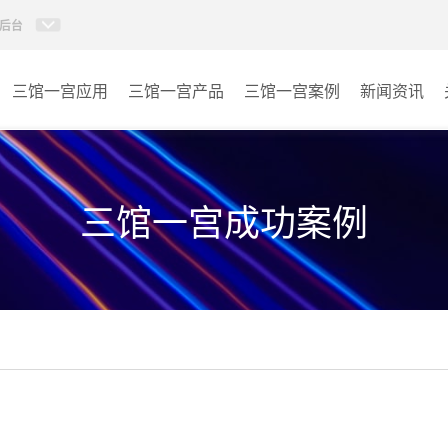
后台
三馆一宫应用
三馆一宫产品
三馆一宫案例
新闻资讯
AI智慧视频会议系统
体育馆
AI智慧会议平板
博物馆
三馆一宫成功案例
视频会议配件
图书馆
AI智慧会议平板itchub
青少年宫
卓越演出系列
其它
AI智慧沉浸式扩声系统
AI智慧声光影系统