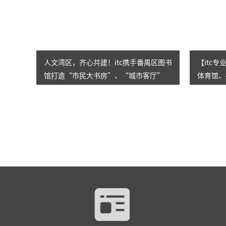
人文湾区，齐心共建！itc携手番禺区图书
【itc
馆打造“市民大书房”、“城市客厅”
体育馆、