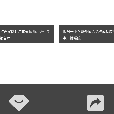
AI智慧演易通软件
AI智慧语音转写系统
AI智慧录播系统
专业扩声案例】广东省博师高级中学
揭阳一中众智外国语学校成功应用
报告厅
字广播系统
庭审录播
智能AI会议纪要系列
智慧党建系列
讯笛会议系列
小间距LED显示屏