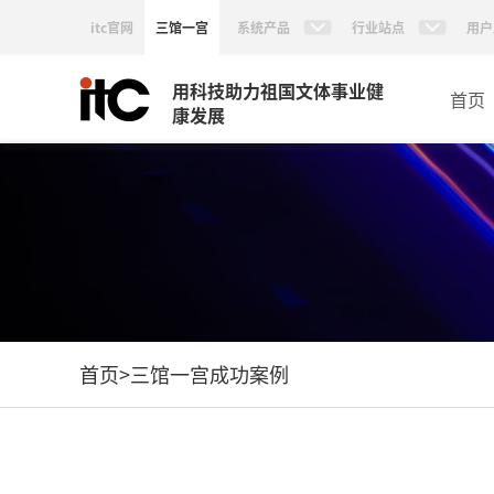
itc官网
三馆一宫
系统产品
行业站点
用户
用科技助力祖国文体事业健
首页
康发展
首页
>
三馆一宫成功案例