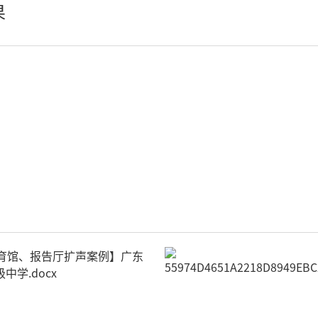
果
轻松悦唱KT系列
专业扩声系列
专业音箱系列
智慧影片放映系统
wifi无线会议系列
AI全数字会议系统
数字化会议设备
同声传译系列
AI智慧无纸化会议系统