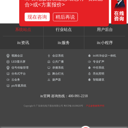
合>或<方案报价>
现在咨询
稍后再说
系统站点
行业站点
用户后台
itc资讯
itc服务
itc小程序
视频会议
会议系统
itcHUB会议一体机
LED显示屏
公共广播
专业扩声
信号传输管理
录播系统
中控系统
分布式平台
舞台灯光
亮化照明
云会务
扬声器
智能建筑
pis车载系统
itc官网
咨询热线：400-991-2218
Copyright © 广东保伦电子股份有限公司
粤ICP备16106620号
产品参数解释声明