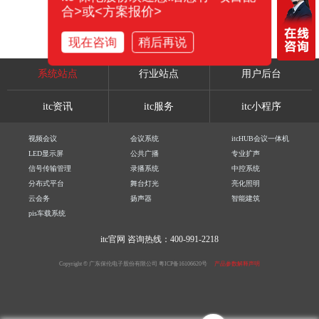
合>或<方案报价>
现在咨询
稍后再说
系统站点
行业站点
用户后台
itc资讯
itc服务
itc小程序
视频会议
会议系统
itcHUB会议一体机
LED显示屏
公共广播
专业扩声
信号传输管理
录播系统
中控系统
分布式平台
舞台灯光
亮化照明
云会务
扬声器
智能建筑
pis车载系统
itc官网
咨询热线：400-991-2218
Copyright © 广东保伦电子股份有限公司
粤ICP备16106620号
产品参数解释声明