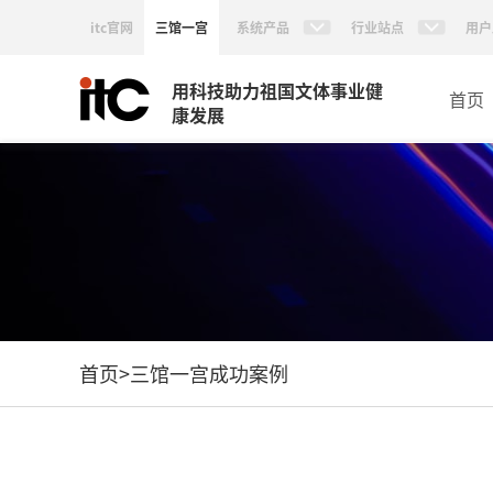
itc官网
三馆一宫
系统产品
行业站点
用户
用科技助力祖国文体事业健
首页
康发展
首页
>
三馆一宫成功案例