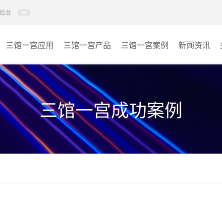
后台
三馆一宫应用
三馆一宫产品
三馆一宫案例
新闻资讯
AI智慧视频会议系统
体育馆
AI智慧会议平板
博物馆
三馆一宫成功案例
视频会议配件
图书馆
AI智慧会议平板itchub
青少年宫
卓越演出系列
其它
AI智慧沉浸式扩声系统
AI智慧声光影系统