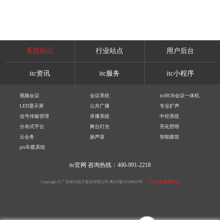
系统站点
行业站点
用户后台
itc资讯
itc服务
itc小程序
视频会议
会议系统
itcHUB会议一体机
LED显示屏
公共广播
专业扩声
信号传输管理
录播系统
中控系统
分布式平台
舞台灯光
亮化照明
云会务
扬声器
智能建筑
pis车载系统
itc官网
咨询热线：400-991-2218
Copyright © 广东保伦电子股份有限公司
粤ICP备16106620号
产品参数解释声明