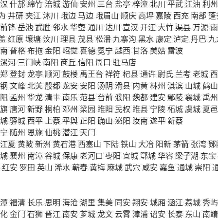
汉
什邡
绵竹
涪城
游仙
安州
三台
盐亭
梓潼
北川
平武
江油
利州
为
井研
夹江
沐川
峨边
马边
峨眉山
顺庆
高坪
嘉陵
西充
南部
蓬
前锋
岳池
武胜
邻水
华蓥
通川
达川
宣汉
开江
大竹
渠县
万源
雨
盖
红原
壤塘
汶川
理县
茂县
松潘
九寨沟
黑水
康定
泸定
丹巴
九
南
普格
布拖
金阳
昭觉
喜德
冕宁
越西
甘洛
美姑
雷波
漯河
三门峡
南阳
商丘
信阳
周口
驻马店
郑
登封
龙亭
顺河
鼓楼
禹王台
祥符
杞县
通许
尉氏
兰考
老城
西
钢
文峰
北关
殷都
龙安
安阳
汤阴
滑县
内黄
林州
淇滨
山城
鹤山
阳
孟州
华龙
清丰
南乐
范县
台前
濮阳
魏都
建安
鄢陵
襄城
禹州
旗
唐河
新野
桐柏
邓州
梁园
睢阳
民权
睢县
宁陵
柘城
虞城
夏邑
城
驿城
西平
上蔡
平舆
正阳
确山
泌阳
汝南
遂平
新蔡
宁
随州
恩施
仙桃
潜江
天门
江夏
黄陂
新洲
黄石港
西塞山
下陆
铁山
大冶
阳新
茅箭
张湾
郧
城
襄州
南漳
谷城
保康
老河口
枣阳
宜城
鄂城
华容
梁子湖
东宝
红安
罗田
英山
浠水
蕲春
黄梅
麻城
武穴
咸安
嘉鱼
通城
崇阳
潭
福清
长乐
思明
海沧
湖里
集美
同安
翔安
城厢
涵江
荔城
秀屿
化
金门
石狮
晋江
南安
芗城
龙文
云霄
漳浦
诏安
长泰
东山
南靖