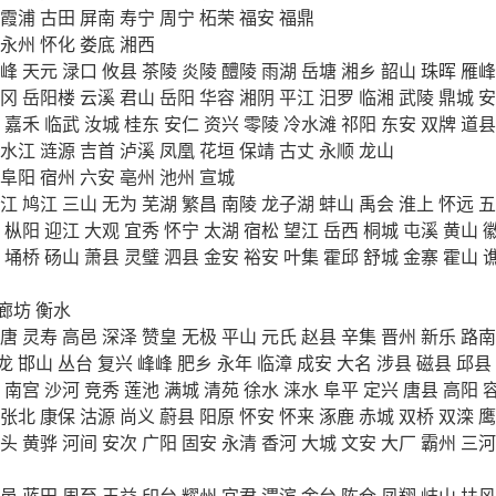
霞浦
古田
屏南
寿宁
周宁
柘荣
福安
福鼎
永州
怀化
娄底
湘西
峰
天元
渌口
攸县
茶陵
炎陵
醴陵
雨湖
岳塘
湘乡
韶山
珠晖
雁峰
冈
岳阳楼
云溪
君山
岳阳
华容
湘阴
平江
汨罗
临湘
武陵
鼎城
安
嘉禾
临武
汝城
桂东
安仁
资兴
零陵
冷水滩
祁阳
东安
双牌
道县
水江
涟源
吉首
泸溪
凤凰
花垣
保靖
古丈
永顺
龙山
阜阳
宿州
六安
亳州
池州
宣城
江
鸠江
三山
无为
芜湖
繁昌
南陵
龙子湖
蚌山
禹会
淮上
怀远
五
枞阳
迎江
大观
宜秀
怀宁
太湖
宿松
望江
岳西
桐城
屯溪
黄山
埇桥
砀山
萧县
灵璧
泗县
金安
裕安
叶集
霍邱
舒城
金寨
霍山
廊坊
衡水
唐
灵寿
高邑
深泽
赞皇
无极
平山
元氏
赵县
辛集
晋州
新乐
路南
龙
邯山
丛台
复兴
峰峰
肥乡
永年
临漳
成安
大名
涉县
磁县
邱县
南宫
沙河
竞秀
莲池
满城
清苑
徐水
涞水
阜平
定兴
唐县
高阳
张北
康保
沽源
尚义
蔚县
阳原
怀安
怀来
涿鹿
赤城
双桥
双滦
鹰
头
黄骅
河间
安次
广阳
固安
永清
香河
大城
文安
大厂
霸州
三河
邑
蓝田
周至
王益
印台
耀州
宜君
渭滨
金台
陈仓
凤翔
岐山
扶风