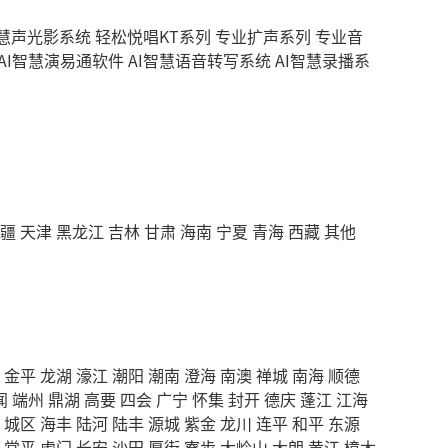
智慧声光影系统
轻松悦唱KT系列
专业扩声系列
专业音
AI智慧演易通软件
AI智慧语音转写系统
AI智慧录播系
疆
天津
黑龙江
吉林
甘肃
海南
宁夏
青海
西藏
其他
金平
龙湖
濠江
潮阳
潮南
澄海
南澳
禅城
南海
顺德
闻
端州
鼎湖
高要
四会
广宁
怀集
封开
德庆
蓬江
江海
城区
海丰
陆河
陆丰
源城
紫金
龙川
连平
和平
东源
常平
虎门
长安
沙田
厚街
寮步
大岭山
大朗
黄江
樟木