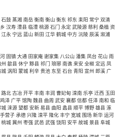
石鼓
蒸湘
南岳
衡南
衡山
衡东
祁东
耒阳
常宁
双清
乡
汉寿
澧县
临澧
桃源
石门
永定
武陵源
慈利
桑植
资
江永
宁远
蓝山
新田
江华
鹤城
中方
沅陵
辰溪
溆浦
河
固镇
大通
田家庵
谢家集
八公山
潘集
凤台
花山
雨
徽州
歙县
休宁
黟县
祁门
琅琊
南谯
来安
全椒
定远
凤
谯城
涡阳
蒙城
利辛
贵池
东至
石台
青阳
宣州
郎溪
广
路北
古冶
开平
丰南
丰润
曹妃甸
滦南
乐亭
迁西
玉田
鸡泽
广平
馆陶
魏县
曲周
武安
襄都
信都
任泽
南和
临
容城
涞源
望都
安新
易县
曲阳
蠡县
顺平
博野
雄县
涿
手营子
承德
兴隆
滦平
隆化
丰宁
宽城
围场
新华
运河
桃城
冀州
枣强
武邑
武强
饶阳
安平
故城
景县
阜城
眉县
陇县
千阳
麟游
凤县
太白
秦都
杨陵
渭城
三原