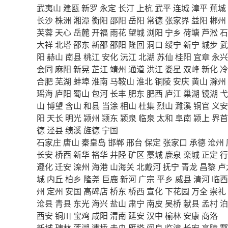
武夷山
建瓯
新罗
永定
长汀
上杭
武平
连城
漳平
蕉城
长沙
株洲
湘潭
衡阳
邵阳
岳阳
常德
张家界
益阳
郴州
芙蓉
天心
岳麓
开福
雨花
望城
浏阳
宁乡
荷塘
芦淞
石
大祥
北塔
邵东
新邵
邵阳
隆回
洞口
绥宁
新宁
城步
武
阳
赫山
南县
桃江
安化
沅江
北湖
苏仙
桂阳
宜章
永兴
会同
麻阳
新晃
芷江
靖州
通道
洪江
娄星
双峰
新化
冷
合肥
芜湖
蚌埠
淮南
马鞍山
淮北
铜陵
安庆
黄山
滁州
瑶海
庐阳
蜀山
包河
长丰
肥东
肥西
庐江
巢湖
镜湖
弋
山
博望
含山
和县
当涂
相山
杜集
烈山
濉溪
铜官
义安
阳
天长
明光
颍州
颍东
颍泉
临泉
太和
阜南
颍上
界首
德
泾县
绩溪
旌德
宁国
石家庄
唐山
秦皇岛
邯郸
邢台
保定
张家口
承德
沧州
长安
桥西
新华
裕华
井陉
矿区
藁城
鹿泉
栾城
正定
行
遵化
迁安
滦州
海港
山海关
北戴河
抚宁
青龙
昌黎
卢
城
内丘
柏乡
隆尧
巨鹿
新河
广宗
平乡
威县
清河
临西
州
定州
安国
高碑店
桥东
桥西
宣化
下花园
万全
崇礼
沧县
青县
东光
海兴
盐山
肃宁
南皮
吴桥
献县
孟村
泊
西安
铜川
宝鸡
咸阳
渭南
延安
汉中
榆林
安康
商洛
新城
碑林
莲湖
灞桥
未央
雁塔
阎良
临潼
长安
高陵
鄠