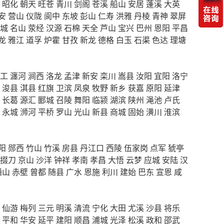
昭化
朝天
旺苍
青川
剑阁
苍溪
船山
安居
蓬溪
大英
安
营山
仪陇
阆中
东坡
彭山
仁寿
洪雅
丹棱
青神
翠屏
城
名山
荥经
汉源
石棉
天全
芦山
宝兴
巴州
恩阳
平昌
龙
雅江
道孚
炉霍
甘孜
新龙
德格
白玉
石渠
色达
理塘
工
瀍河
涧西
洛龙
孟津
新安
栾川
嵩县
汝阳
宜阳
洛宁
浚县
淇县
红旗
卫滨
凤泉
牧野
新乡
获嘉
原阳
延津
长葛
源汇
郾城
召陵
舞阳
临颍
湖滨
陕州
渑池
卢氏
永城
浉河
平桥
罗山
光山
新县
商城
固始
潢川
淮滨
阳
郧西
竹山
竹溪
房县
丹江口
西陵
伍家岗
点军
猇亭
掇刀
京山
沙洋
钟祥
孝南
孝昌
大悟
云梦
应城
安陆
汉
通山
赤壁
曾都
随县
广水
恩施
利川
建始
巴东
宣恩
咸
仙游
梅列
三元
明溪
清流
宁化
大田
尤溪
沙县
将乐
平和
华安
延平
建阳
顺昌
浦城
光泽
松溪
政和
邵武