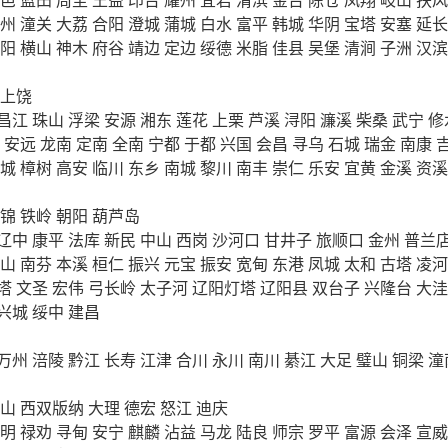
州
潼关
大荔
合阳
澄城
蒲城
白水
富平
韩城
华阴
宝塔
安塞
延长
阳
横山
神木
府谷
靖边
定边
绥德
米脂
佳县
吴堡
清涧
子洲
汉滨
上饶
昌江
珠山
浮梁
安源
湘东
莲花
上栗
芦溪
浔阳
濂溪
柴桑
武宁
修
安远
龙南
定南
全南
宁都
于都
兴国
会昌
寻乌
石城
瑞金
南康
城
樟树
高安
临川
东乡
南城
黎川
南丰
崇仁
乐安
宜黄
金溪
资溪
锦
铁岭
朝阳
葫芦岛
辽中
康平
法库
新民
中山
西岗
沙河口
甘井子
旅顺口
金州
普兰
山
南芬
本溪
桓仁
振兴
元宝
振安
宽甸
东港
凤城
太和
古塔
凌河
塔
文圣
宏伟
弓长岭
太子河
辽阳灯塔
辽阳县
双台子
兴隆台
大洼
兴城
绥中
建昌
万州
涪陵
黔江
长寿
江津
合川
永川
南川
綦江
大足
璧山
铜梁
潼
山
西双版纳
大理
德宏
怒江
迪庆
明
禄劝
寻甸
安宁
麒麟
沾益
马龙
陆良
师宗
罗平
富源
会泽
宣威