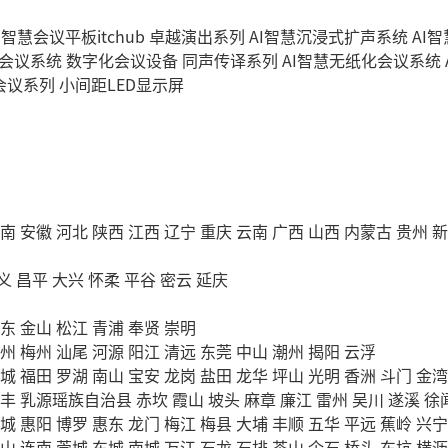
I智慧会议平板itchub
卓越演出系列
AI智慧沉浸式扩声系统
AI
字会议系统
数字化会议设备
同声传译系列
AI智慧无纸化会议系统
会议系列
小间距LED显示屏
南
安徽
河北
陕西
江西
辽宁
重庆
云南
广西
山西
内蒙古
贵州
新
义
昌平
大兴
怀柔
平谷
密云
延庆
东
金山
松江
青浦
奉贤
崇明
州
梅州
汕尾
河源
阳江
清远
东莞
中山
潮州
揭阳
云浮
城
福田
罗湖
南山
宝安
龙岗
盐田
龙华
坪山
光明
香洲
斗门
金湾
丰
乳源瑶族自治县
赤坎
霞山
坡头
麻章
廉江
雷州
吴川
遂溪
徐
城
惠阳
博罗
惠东
龙门
梅江
梅县
大埔
丰顺
五华
平远
蕉岭
兴宁
山
连南
莞城
东城
南城
万江
石龙
石排
茶山
企石
桥头
东坑
横沥