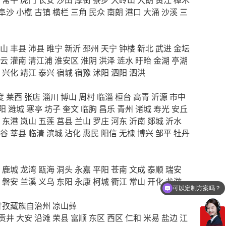
阜沙
小榄
古镇
横栏
三角
民众
南朗
港口
大涌
沙溪
三
山
丰县
沛县
睢宁
新沂
邳州
天宁
钟楼
新北
武进
金坛
云
灌南
清江浦
淮安区
淮阴
洪泽
涟水
盱眙
金湖
亭湖
兴化
靖江
泰兴
宿城
宿豫
沭阳
泗阳
泗洪
度
莱西
张店
淄川
博山
周村
临淄
桓台
高青
沂源
市中
阳
潍城
寒亭
坊子
奎文
临朐
昌乐
青州
诸城
寿光
安丘
东港
岚山
五莲
莒县
兰山
罗庄
河东
沂南
郯城
沂水
谷
莘县
临清
滨城
沾化
惠民
阳信
无棣
博兴
邹平
牡丹
鹿城
龙湾
瓯海
洞头
永嘉
平阳
苍南
文成
泰顺
瑞安
可以定制方案吗？
磐安
兰溪
义乌
东阳
永康
柯城
衢江
常山
开化
龙游
你们电话多少
甘孜藏族自治州
凉山彝
贡井
大安
沿滩
荣县
富顺
东区
西区
仁和
米易
盐边
江