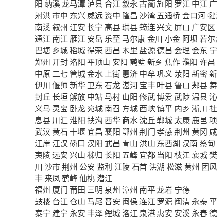
阳
纳溪
龙马潭
泸县
合江
叙永
古蔺
旌阳
罗江
中江
广
射洪
市中
东兴
威远
资中
隆昌
沙湾
五通桥
金口河
犍
南溪
叙州
江安
长宁
高县
珙县
筠连
兴文
屏山
广安区
通江
南江
雁江
安岳
乐至
马尔康
金川
小金
阿坝
若尔
巴塘
乡城
稻城
得荣
西昌
木里
盐源
德昌
会理
会东
宁
郑州
开封
洛阳
平顶山
安阳
鹤壁
新乡
焦作
濮阳
许昌
中原
二七
管城
金水
上街
惠济
中牟
巩义
荥阳
新密
新
伊川
偃师
新华
卫东
石龙
湛河
宝丰
叶县
鲁山
郏县
舞
封丘
长垣
解放
中站
马村
山阳
修武
博爱
武陟
温县
沁
义马
灵宝
卧龙
宛城
南召
方城
西峡
镇平
内乡
淅川
社
息县
川汇
淮阳
扶沟
西华
商水
沈丘
郸城
太康
鹿邑
项
武汉
黄石
十堰
宜昌
襄阳
鄂州
荆门
孝感
荆州
黄冈
咸
江岸
江汉
硚口
汉阳
武昌
青山
洪山
东西湖
汉南
蔡甸
夷陵
远安
兴山
秭归
长阳
五峰
宜都
当阳
枝江
襄城
樊
川
沙市
荆州
公安
监利
江陵
石首
洪湖
松滋
黄州
团风
丰
来凤
鹤峰
仙桃
潜江
福州
厦门
莆田
三明
泉州
漳州
南平
龙岩
宁德
鼓楼
台江
仓山
马尾
晋安
闽侯
连江
罗源
闽清
永泰
平
泰宁
建宁
永安
丰泽
鲤城
洛江
泉港
惠安
安溪
永春
德