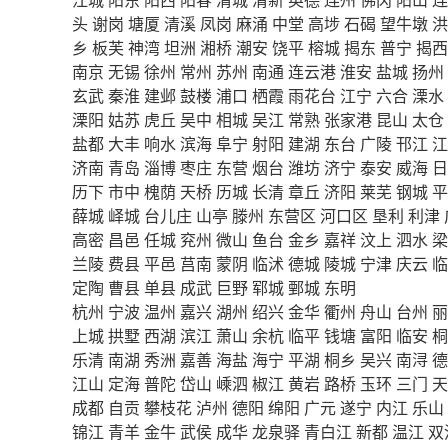
头
谢岗
塘厦
清溪
凤岗
麻涌
中堂
高埗
石碣
望牛墩
洪
乡
板芙
神湾
坦洲
湘桥
潮安
饶平
榕城
揭东
普宁
揭西
南京
无锡
徐州
常州
苏州
南通
连云港
淮安
盐城
扬州
玄武
秦淮
建邺
鼓楼
浦口
栖霞
雨花台
江宁
六合
溧水
溧阳
姑苏
虎丘
吴中
相城
吴江
常熟
张家港
昆山
太仓
盐都
大丰
响水
滨海
阜宁
射阳
建湖
东台
广陵
邗江
江
济南
青岛
淄博
枣庄
东营
烟台
潍坊
济宁
泰安
威海
日
历下
市中
槐荫
天桥
历城
长清
章丘
济阳
莱芜
钢城
平
薛城
峄城
台儿庄
山亭
滕州
东营区
河口区
垦利
利津
高密
昌邑
任城
兖州
微山
鱼台
金乡
嘉祥
汶上
泗水
梁
兰陵
费县
平邑
莒南
蒙阴
临沭
德城
陵城
宁津
庆云
临
定陶
曹县
单县
成武
巨野
郓城
鄄城
东明
杭州
宁波
温州
嘉兴
湖州
绍兴
金华
衢州
舟山
台州
丽
上城
拱墅
西湖
滨江
萧山
余杭
临平
钱塘
富阳
临安
桐
乐清
南湖
秀洲
嘉善
海盐
海宁
平湖
桐乡
吴兴
南浔
德
江山
定海
普陀
岱山
嵊泗
椒江
黄岩
路桥
玉环
三门
天
成都
自贡
攀枝花
泸州
德阳
绵阳
广元
遂宁
内江
乐山
锦江
青羊
金牛
武侯
成华
龙泉驿
青白江
新都
温江
双