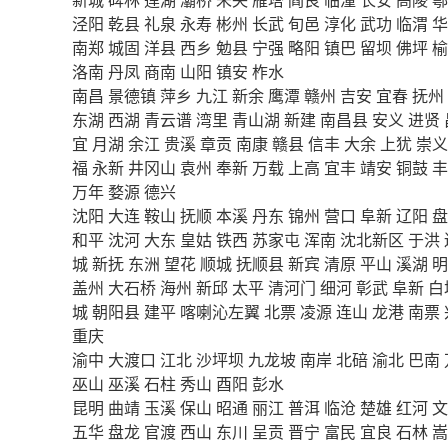
泾阳
乾县
礼泉
永寿
彬州
长武
旬邑
淳化
武功
临渭
华
南郑
城固
洋县
西乡
勉县
宁强
略阳
镇巴
留坝
佛坪
榆
洛南
丹凤
商南
山阳
镇安
柞水
南昌
景德镇
萍乡
九江
新余
鹰潭
赣州
吉安
宜春
抚州
东湖
西湖
青云谱
湾里
青山湖
新建
南昌县
安义
进贤
宜
月湖
余江
贵溪
章贡
南康
赣县
信丰
大余
上犹
崇义
福
永新
井冈山
袁州
奉新
万载
上高
宜丰
靖安
铜鼓
丰
万年
婺源
德兴
沈阳
大连
鞍山
抚顺
本溪
丹东
锦州
营口
阜新
辽阳
盘
和平
沈河
大东
皇姑
铁西
苏家屯
浑南
沈北新区
于洪
城
新抚
东洲
望花
顺城
抚顺县
新宾
清原
平山
溪湖
明
盖州
大石桥
海州
新邱
太平
清河门
细河
彰武
阜新
白
城
朝阳县
建平
喀喇沁左翼
北票
凌源
连山
龙港
南票
重庆
渝中
大渡口
江北
沙坪坝
九龙坡
南岸
北碚
渝北
巴南
巫山
巫溪
石柱
秀山
酉阳
彭水
昆明
曲靖
玉溪
保山
昭通
丽江
普洱
临沧
楚雄
红河
文
五华
盘龙
官渡
西山
东川
呈贡
晋宁
富民
宜良
石林
嵩