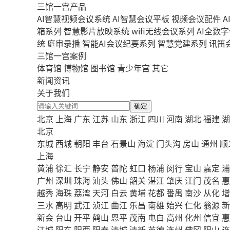
三馆一宫产品
AI智慧视频会议系统
AI智慧会议平板
视频会议配件
A
箱系列
智慧影片放映系统
wifi无线会议系列
AI全数
统
庭审录播
智能AI会议纪要系列
智慧党建系列
讯笛
三馆一宫案例
体育馆
博物馆
图书馆
青少年宫
其它
新闻资讯
关于我们
确定
北京
上海
广东
江苏
山东
浙江
四川
河南
湖北
福建
湖
北京
东城
西城
朝阳
丰台
石景山
海淀
门头沟
房山
通州
顺
上海
黄浦
徐汇
长宁
静安
普陀
虹口
杨浦
闵行
宝山
嘉定
浦
广州
深圳
珠海
汕头
佛山
韶关
湛江
肇庆
江门
茂名
惠
越秀
海珠
荔湾
天河
白云
黄埔
花都
番禺
南沙
从化
增
三水
高明
武江
浈江
曲江
乐昌
南雄
始兴
仁化
翁源
新
新会
台山
开平
鹤山
恩平
茂南
电白
高州
化州
信宜
惠
江城
阳东
阳西
阳春
清城
清新
英德
连州
佛冈
阳山
连