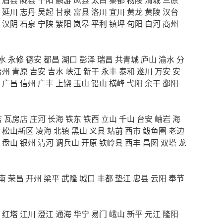
延川
志丹
吴起
甘泉
富县
洛川
宜川
黄龙
黄陵
汉台
汉阴
石泉
宁陕
紫阳
岚皋
平利
镇坪
旬阳
白河
商州
水
永修
德安
都昌
湖口
彭泽
瑞昌
共青城
庐山
渝水
分
吉州
青原
吉安
吉水
峡江
新干
永丰
泰和
遂川
万安
安
广昌
信州
广丰
上饶
玉山
铅山
横峰
弋阳
余干
鄱阳
店
瓦房店
庄河
长海
铁东
铁西
立山
千山
台安
岫岩
海
松山新区
凌海
北镇
黑山
义县
站前
西市
鲅鱼圈
老边
盘山
银州
清河
调兵山
开原
铁岭县
西丰
昌图
双塔
龙
南
荣昌
开州
梁平
武隆
城口
丰都
垫江
忠县
云阳
奉节
红塔
江川
澄江
通海
华宁
易门
峨山
新平
元江
隆阳