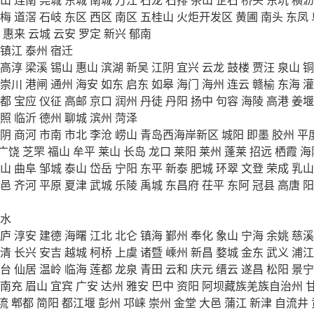
梅
道滘
石岐
东区
西区
南区
五桂山
火炬开发区
黄圃
南头
东凤
惠来
云城
云安
罗定
新兴
郁南
镇江
泰州
宿迁
高淳
梁溪
锡山
惠山
滨湖
新吴
江阴
宜兴
云龙
鼓楼
贾汪
泉山
铜
崇川
港闸
通州
海安
如东
启东
如皋
海门
海州
连云
赣榆
东海
灌
都
宝应
仪征
高邮
京口
润州
丹徒
丹阳
扬中
句容
海陵
高港
姜堰
照
临沂
德州
聊城
滨州
菏泽
阴
商河
市南
市北
李沧
崂山
青岛西海岸新区
城阳
即墨
胶州
平
广饶
芝罘
福山
牟平
莱山
长岛
龙口
莱阳
莱州
蓬莱
招远
栖霞
海
山
曲阜
邹城
泰山
岱岳
宁阳
东平
新泰
肥城
环翠
文登
荣成
乳山
邑
齐河
平原
夏津
武城
乐陵
禹城
东昌府
茌平
东阿
冠县
高唐
阳
水
庐
淳安
建德
海曙
江北
北仑
镇海
鄞州
奉化
象山
宁海
余姚
慈溪
清
长兴
安吉
越城
柯桥
上虞
诸暨
嵊州
新昌
婺城
金东
武义
浦江
台
仙居
温岭
临海
莲都
龙泉
青田
云和
庆元
缙云
遂昌
松阳
景宁
南充
眉山
宜宾
广安
达州
雅安
巴中
资阳
阿坝藏族羌族自治州
流
郫都
简阳
都江堰
彭州
邛崃
崇州
金堂
大邑
蒲江
新津
自流井