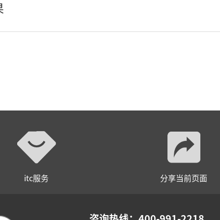
果
轻松悦唱KT系列
专业扩声系列
专业音箱系列
智慧影片放映系统
wifi无线会议系列
AI全数字会议系统
数字化会议设备
itc服务
分享当前页面
同声传译系列
AI智慧无纸化会议系统
咨询热线：400-991-2218