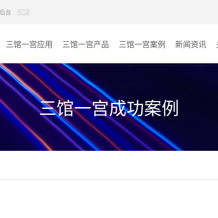
后台
三馆一宫应用
三馆一宫产品
三馆一宫案例
新闻资讯
AI智慧视频会议系统
体育馆
AI智慧会议平板
博物馆
三馆一宫成功案例
视频会议配件
图书馆
AI智慧会议平板itchub
青少年宫
卓越演出系列
其它
AI智慧沉浸式扩声系统
AI智慧声光影系统