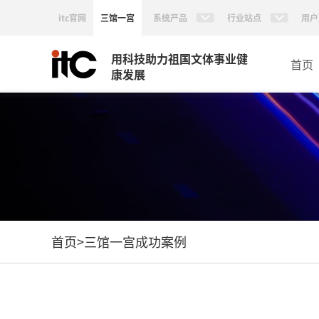
itc官网
三馆一宫
系统产品
行业站点
用户
用科技助力祖国文体事业健
首页
康发展
首页
>
三馆一宫成功案例