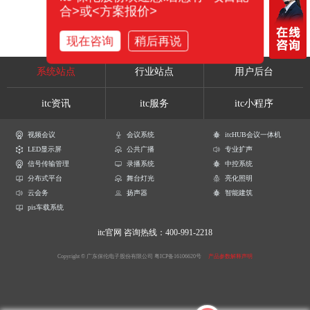
合>或<方案报价>
现在咨询
稍后再说
系统站点
行业站点
用户后台
itc资讯
itc服务
itc小程序
视频会议
会议系统
itcHUB会议一体机
LED显示屏
公共广播
专业扩声
信号传输管理
录播系统
中控系统
分布式平台
舞台灯光
亮化照明
云会务
扬声器
智能建筑
pis车载系统
itc官网
咨询热线：400-991-2218
Copyright © 广东保伦电子股份有限公司
粤ICP备16106620号
产品参数解释声明