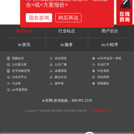
合>或<方案报价>
现在咨询
稍后再说
系统站点
行业站点
用户后台
itc资讯
itc服务
itc小程序
视频会议
会议系统
itcHUB会议一体机
LED显示屏
公共广播
专业扩声
信号传输管理
录播系统
中控系统
分布式平台
舞台灯光
亮化照明
云会务
扬声器
智能建筑
pis车载系统
itc官网
咨询热线：400-991-2218
Copyright © 广东保伦电子股份有限公司
粤ICP备16106620号
产品参数解释声明