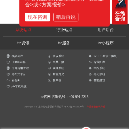
合>或<方案报价>
现在咨询
稍后再说
系统站点
行业站点
用户后台
itc资讯
itc服务
itc小程序
视频会议
会议系统
itcHUB会议一体机
LED显示屏
公共广播
专业扩声
信号传输管理
录播系统
中控系统
分布式平台
舞台灯光
亮化照明
云会务
扬声器
智能建筑
pis车载系统
itc官网
咨询热线：400-991-2218
Copyright © 广东保伦电子股份有限公司
粤ICP备16106620号
产品参数解释声明