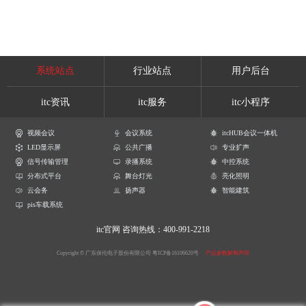
系统站点
行业站点
用户后台
itc资讯
itc服务
itc小程序
视频会议
会议系统
itcHUB会议一体机
LED显示屏
公共广播
专业扩声
信号传输管理
录播系统
中控系统
分布式平台
舞台灯光
亮化照明
云会务
扬声器
智能建筑
pis车载系统
itc官网
咨询热线：400-991-2218
Copyright © 广东保伦电子股份有限公司
粤ICP备16106620号
产品参数解释声明