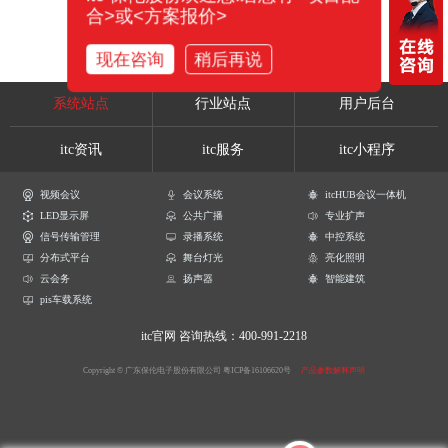
合>或<方案报价>
现在咨询
稍后再说
系统站点
行业站点
用户后台
itc资讯
itc服务
itc小程序
视频会议
会议系统
itcHUB会议一体机
LED显示屏
公共广播
专业扩声
信号传输管理
录播系统
中控系统
分布式平台
舞台灯光
亮化照明
云会务
扬声器
智能建筑
pis车载系统
itc官网
咨询热线：400-991-2218
Copyright © 广东保伦电子股份有限公司
粤ICP备16106620号
产品参数解释声明