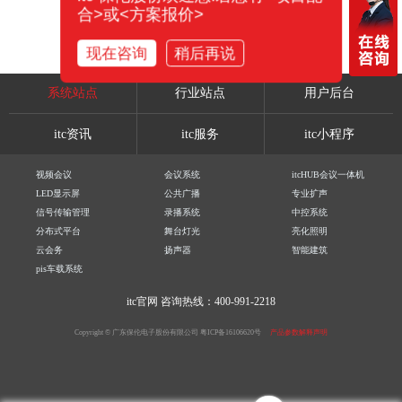
合>或<方案报价>
现在咨询
稍后再说
系统站点
行业站点
用户后台
itc资讯
itc服务
itc小程序
视频会议
会议系统
itcHUB会议一体机
LED显示屏
公共广播
专业扩声
信号传输管理
录播系统
中控系统
分布式平台
舞台灯光
亮化照明
云会务
扬声器
智能建筑
pis车载系统
itc官网
咨询热线：400-991-2218
Copyright © 广东保伦电子股份有限公司
粤ICP备16106620号
产品参数解释声明