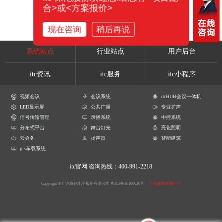
合>或<方案报价>
现在咨询
稍后再说
系统站点
行业站点
用户后台
itc资讯
itc服务
itc小程序
视频会议
会议系统
itcHUB会议一体机
LED显示屏
公共广播
专业扩声
信号传输管理
录播系统
中控系统
分布式平台
舞台灯光
亮化照明
云会务
扬声器
智能建筑
pis车载系统
itc官网
咨询热线：400-991-2218
Copyright © 广东保伦电子股份有限公司
粤ICP备16106620号
产品参数解释声明