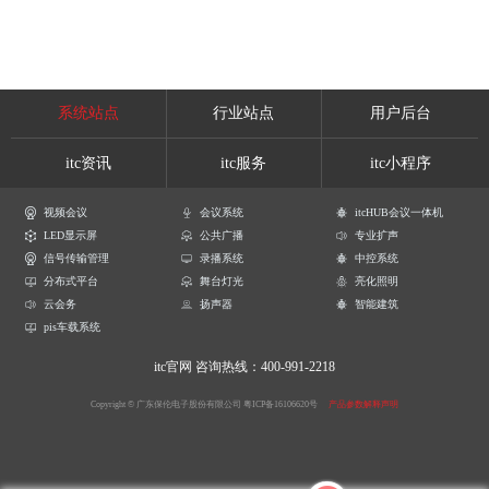
系统站点
行业站点
用户后台
itc资讯
itc服务
itc小程序
视频会议
会议系统
itcHUB会议一体机
LED显示屏
公共广播
专业扩声
信号传输管理
录播系统
中控系统
分布式平台
舞台灯光
亮化照明
云会务
扬声器
智能建筑
pis车载系统
itc官网
咨询热线：400-991-2218
Copyright © 广东保伦电子股份有限公司
粤ICP备16106620号
产品参数解释声明