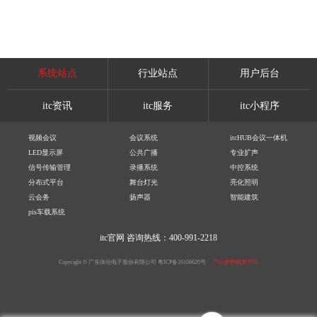
系统站点
行业站点
用户后台
itc资讯
itc服务
itc小程序
视频会议
会议系统
itcHUB会议一体机
LED显示屏
公共广播
专业扩声
信号传输管理
录播系统
中控系统
分布式平台
舞台灯光
亮化照明
云会务
扬声器
智能建筑
pis车载系统
itc官网
咨询热线：400-991-2218
Copyright © 广东保伦电子股份有限公司
粤ICP备16106620号
产品参数解释声明