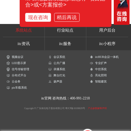
合>或<方案报价>
现在咨询
稍后再说
系统站点
行业站点
用户后台
itc资讯
itc服务
itc小程序
视频会议
会议系统
itcHUB会议一体机
LED显示屏
公共广播
专业扩声
信号传输管理
录播系统
中控系统
分布式平台
舞台灯光
亮化照明
云会务
扬声器
智能建筑
pis车载系统
itc官网
咨询热线：400-991-2218
Copyright © 广东保伦电子股份有限公司
粤ICP备16106620号
产品参数解释声明