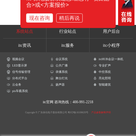
合>或<方案报价>
现在咨询
稍后再说
系统站点
行业站点
用户后台
itc资讯
itc服务
itc小程序
视频会议
会议系统
itcHUB会议一体机
LED显示屏
公共广播
专业扩声
信号传输管理
录播系统
中控系统
分布式平台
舞台灯光
亮化照明
云会务
扬声器
智能建筑
pis车载系统
itc官网
咨询热线：400-991-2218
Copyright © 广东保伦电子股份有限公司
粤ICP备16106620号
产品参数解释声明