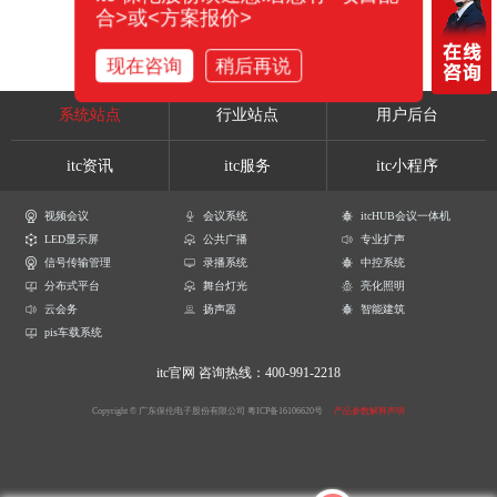
合>或<方案报价>
现在咨询
稍后再说
系统站点
行业站点
用户后台
itc资讯
itc服务
itc小程序
视频会议
会议系统
itcHUB会议一体机
LED显示屏
公共广播
专业扩声
信号传输管理
录播系统
中控系统
分布式平台
舞台灯光
亮化照明
云会务
扬声器
智能建筑
pis车载系统
itc官网
咨询热线：400-991-2218
Copyright © 广东保伦电子股份有限公司
粤ICP备16106620号
产品参数解释声明