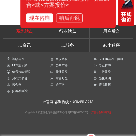
合>或<方案报价>
现在咨询
稍后再说
系统站点
行业站点
用户后台
itc资讯
itc服务
itc小程序
视频会议
会议系统
itcHUB会议一体机
LED显示屏
公共广播
专业扩声
信号传输管理
录播系统
中控系统
分布式平台
舞台灯光
亮化照明
云会务
扬声器
智能建筑
pis车载系统
itc官网
咨询热线：400-991-2218
Copyright © 广东保伦电子股份有限公司
粤ICP备16106620号
产品参数解释声明