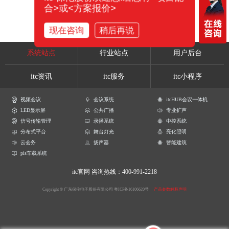
合>或<方案报价>
现在咨询
稍后再说
系统站点
行业站点
用户后台
itc资讯
itc服务
itc小程序
视频会议
会议系统
itcHUB会议一体机
LED显示屏
公共广播
专业扩声
信号传输管理
录播系统
中控系统
分布式平台
舞台灯光
亮化照明
云会务
扬声器
智能建筑
pis车载系统
itc官网
咨询热线：400-991-2218
Copyright © 广东保伦电子股份有限公司
粤ICP备16106620号
产品参数解释声明