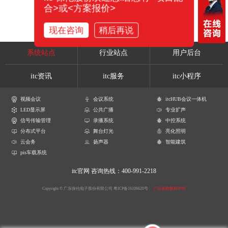
合>或<方案报价>
现在咨询
稍后再说
系统站点
行业站点
用户后台
itc资讯
itc服务
itc小程序
视频会议
会议系统
itcHUB会议一体机
LED显示屏
公共广播
专业扩声
信号传输管理
录播系统
中控系统
分布式平台
舞台灯光
亮化照明
云会务
扬声器
智能建筑
pis车载系统
itc官网
咨询热线：400-991-2218
Copyright © 广东保伦电子股份有限公司
粤ICP备16106620号
产品参数解释声明