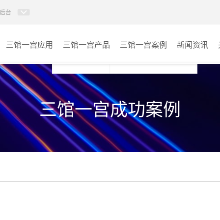
后台
三馆一宫应用
三馆一宫产品
三馆一宫案例
新闻资讯
AI智慧视频会议系统
体育馆
三馆一宫成功案例
AI智慧会议平板
博物馆
视频会议配件
图书馆
AI智慧会议平板itchub
青少年宫
卓越演出系列
其它
AI智慧沉浸式扩声系统