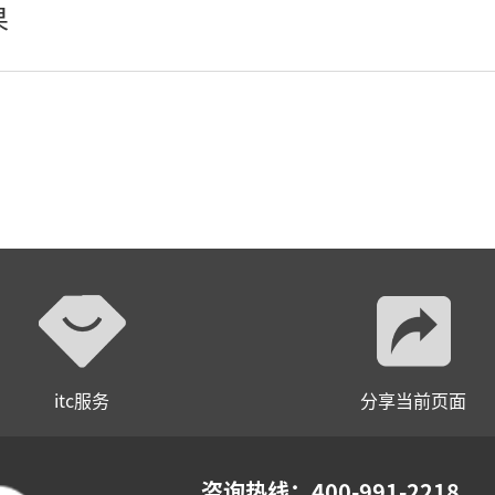
AI智慧声光影系统
果
轻松悦唱KT系列
专业扩声系列
专业音箱系列
智慧影片放映系统
wifi无线会议系列
AI全数字会议系统
数字化会议设备
itc服务
分享当前页面
同声传译系列
AI智慧无纸化会议系统
咨询热线：400-991-2218