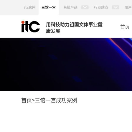
itc官网
三馆一宫
系统产品
行业站点
用户
用科技助力祖国文体事业健
首页
康发展
首页
>
三馆一宫成功案例