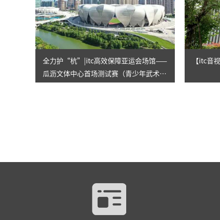
全力护“杭”|itc高效保障亚运会场馆——
【itc
瓜沥文体中心首场测试赛（青少年武术锦
标赛）顺利进行！！！