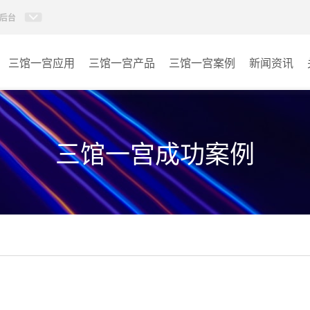
后台
三馆一宫应用
三馆一宫产品
三馆一宫案例
新闻资讯
AI智慧视频会议系统
体育馆
AI智慧会议平板
博物馆
三馆一宫成功案例
视频会议配件
图书馆
AI智慧会议平板itchub
青少年宫
卓越演出系列
其它
AI智慧沉浸式扩声系统
AI智慧声光影系统