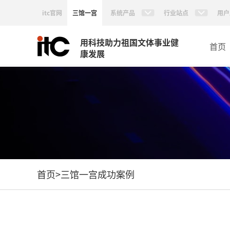
itc官网
三馆一宫
系统产品
行业站点
用户
用科技助力祖国文体事业健
首页
康发展
首页
>
三馆一宫成功案例