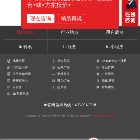
合>或<方案报价>
现在咨询
稍后再说
系统站点
行业站点
用户后台
itc资讯
itc服务
itc小程序
视频会议
会议系统
itcHUB会议一体机
LED显示屏
公共广播
专业扩声
信号传输管理
录播系统
中控系统
分布式平台
舞台灯光
亮化照明
云会务
扬声器
智能建筑
pis车载系统
itc官网
咨询热线：400-991-2218
Copyright © 广东保伦电子股份有限公司
粤ICP备16106620号
产品参数解释声明