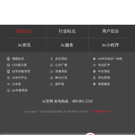
系统站点
行业站点
用户后台
itc资讯
itc服务
itc小程序
视频会议
会议系统
itcHUB会议一体机
LED显示屏
公共广播
专业扩声
信号传输管理
录播系统
中控系统
分布式平台
舞台灯光
亮化照明
云会务
扬声器
智能建筑
pis车载系统
itc官网
咨询热线：400-991-2218
Copyright © 广东保伦电子股份有限公司
粤ICP备16106620号
产品参数解释声明