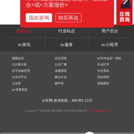
合>或<方案报价>
现在咨询
稍后再说
系统站点
行业站点
用户后台
itc资讯
itc服务
itc小程序
视频会议
会议系统
itcHUB会议一体机
LED显示屏
公共广播
专业扩声
信号传输管理
录播系统
中控系统
分布式平台
舞台灯光
亮化照明
云会务
扬声器
智能建筑
pis车载系统
itc官网
咨询热线：400-991-2218
Copyright © 广东保伦电子股份有限公司
粤ICP备16106620号
产品参数解释声明