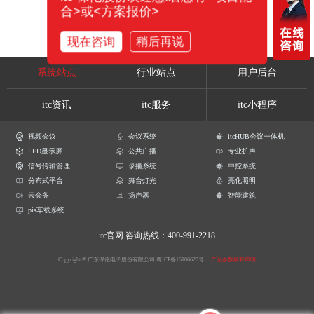
合>或<方案报价>
现在咨询
稍后再说
系统站点
行业站点
用户后台
itc资讯
itc服务
itc小程序
视频会议
会议系统
itcHUB会议一体机
LED显示屏
公共广播
专业扩声
信号传输管理
录播系统
中控系统
分布式平台
舞台灯光
亮化照明
云会务
扬声器
智能建筑
pis车载系统
itc官网
咨询热线：400-991-2218
Copyright © 广东保伦电子股份有限公司
粤ICP备16106620号
产品参数解释声明