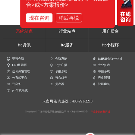
合>或<方案报价>
现在咨询
稍后再说
系统站点
行业站点
用户后台
itc资讯
itc服务
itc小程序
视频会议
会议系统
itcHUB会议一体机
LED显示屏
公共广播
专业扩声
信号传输管理
录播系统
中控系统
分布式平台
舞台灯光
亮化照明
云会务
扬声器
智能建筑
pis车载系统
itc官网
咨询热线：400-991-2218
Copyright © 广东保伦电子股份有限公司
粤ICP备16106620号
产品参数解释声明